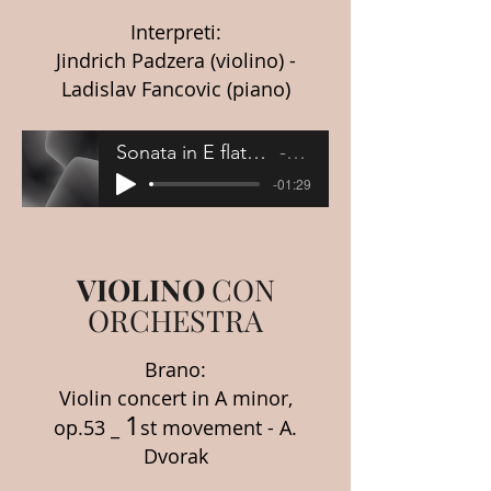
Interpreti:
Jindrich Padzera (violino) -
Ladislav Fancovic (piano)
Sonata in E flat Major op.18 - 1st. movement
R. Straus
-01:29
VIOLINO
CON
ORCHESTRA
Brano:
Violin concert in A minor,
1
op.53 _
st movement - A.
Dvorak