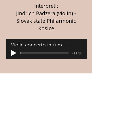
Interpreti:
Jindrich Padzera (violin) -
Slovak state Philarmonic
Kosice
Violin concerto in A minor, op.53 - 1st movement
A. Dvorak
-11:30
VIOLA
SOLO
Brano:
Ballet "Giselle" - Adolph Adam
Interprete:
Artemis Samaras