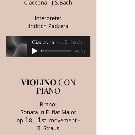
Ciaccona - J.S.Bach
Interprete:
Jindrich Padzera
Ciaccona
J.S. Bach
-00:32
VIOLINO
CON
PIANO
Brano:
Sonata in E. flat Major
1
1
op.
8 _
st. movement -
R. Straus