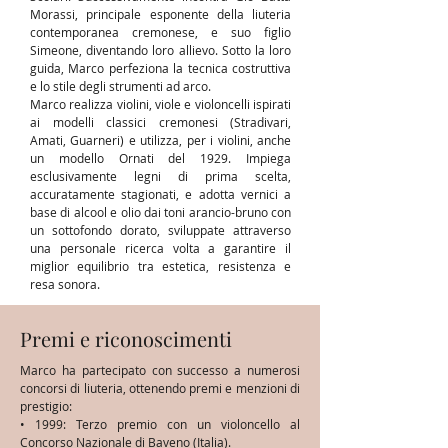
Morassi, principale esponente della liuteria
contemporanea cremonese, e suo figlio
Simeone, diventando loro allievo. Sotto la loro
guida, Marco perfeziona la tecnica costruttiva
e lo stile degli strumenti ad arco.
Marco realizza violini, viole e violoncelli ispirati
ai modelli classici cremonesi (Stradivari,
Amati, Guarneri) e utilizza, per i violini, anche
un modello Ornati del 1929. Impiega
esclusivamente legni di prima scelta,
accuratamente stagionati, e adotta vernici a
base di alcool e olio dai toni arancio-bruno con
un sottofondo dorato, sviluppate attraverso
una personale ricerca volta a garantire il
miglior equilibrio tra estetica, resistenza e
resa sonora.
Premi e riconoscimenti
Marco ha partecipato con successo a numerosi
concorsi di liuteria, ottenendo premi e menzioni di
prestigio:
• 1999: Terzo premio con un violoncello al
Concorso Nazionale di Baveno (Italia).