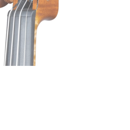
MARCO OSIO Maestro Liutaio
Via Bardellona, 9
26100 Cremona - Italia
Telef
ono:
+39 0372 21
080
E mail:
info@marcoosio.com
marcoosioviolinmaker
@MarcoOsioViolinmaker